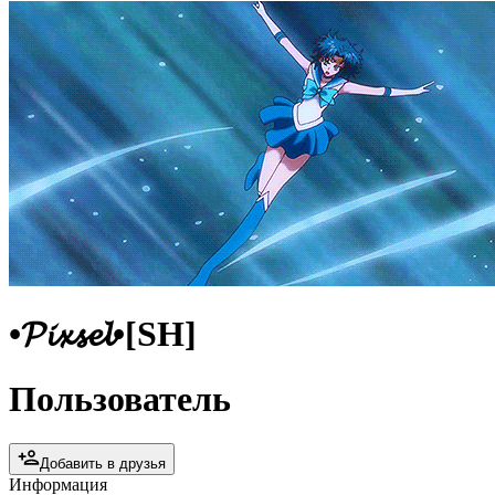
•𝓟𝓲𝔁𝓼𝓮𝓵•[SH]
Пользователь
Добавить в друзья
Информация