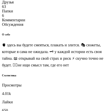
Друзья
63
Папки
6
Комментарии
Обсуждения
О себе
🫀 здесь вы будете смеяться, плакать и злится. 🎭 сюжеты,
которые я сама не ожидала. 🗝️ у каждой истории есть своя
тайна. 📖 открывай на свой страх и риск ⚡ скучно точно не
будет. ⛓️‍💥не ищи смысл там, где его нет
Статистика
Просмотры
4.01k
Лайки
650