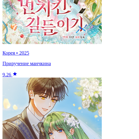
Корея
•
2025
Приручение манчкина
9.26