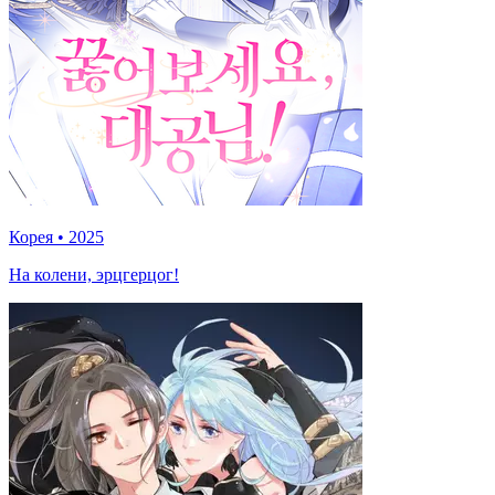
Корея
•
2025
На колени, эрцгерцог!