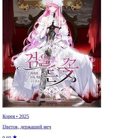
Корея
•
2025
Цветок, держащий меч
9.69