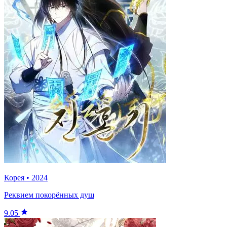
Корея
•
2024
Реквием покорённых душ
9.05