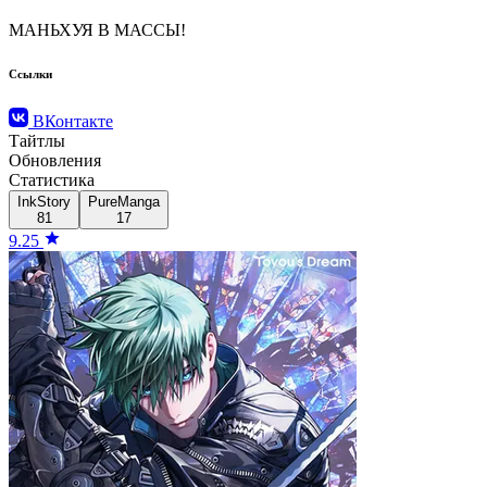
МАНЬХУЯ В МАССЫ!
Ссылки
ВКонтакте
Тайтлы
Обновления
Статистика
InkStory
PureManga
81
17
9.25