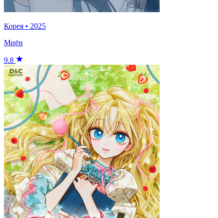
Корея
•
2025
Миён
9.8