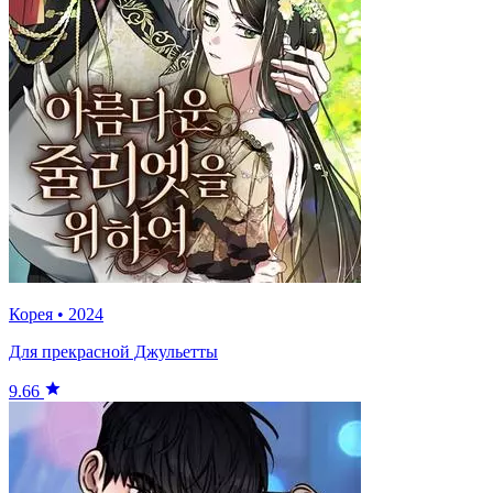
Корея
•
2024
Для прекрасной Джульетты
9.66