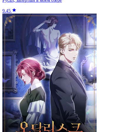
Русал, запертый в моем озере
9.45