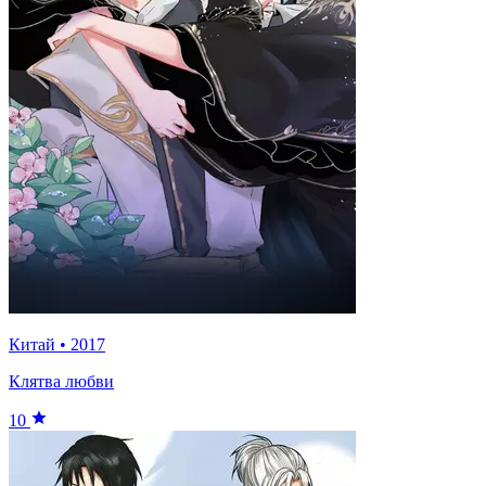
Китай
•
2017
Клятва любви
10