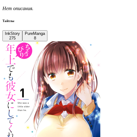
Нет описания.
Тайтлы
InkStory
PureManga
275
8