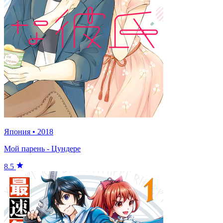
Япония
•
2018
Мой парень - Цундере
8.5