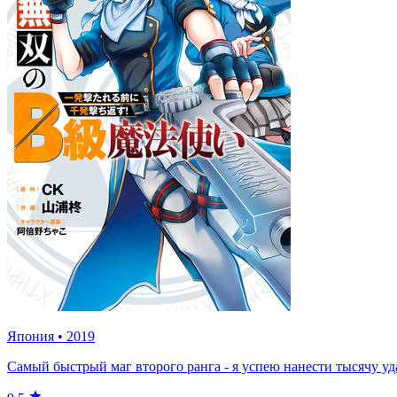
Япония
•
2019
Самый быстрый маг второго ранга - я успею нанести тысячу уд