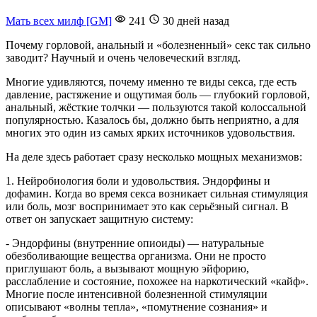
Мать всех милф [GM]
241
30 дней назад
Почему горловой, анальный и «болезненный» секс так сильно
заводит? Научный и очень человеческий взгляд.
Многие удивляются, почему именно те виды секса, где есть
давление, растяжение и ощутимая боль — глубокий горловой,
анальный, жёсткие толчки — пользуются такой колоссальной
популярностью. Казалось бы, должно быть неприятно, а для
многих это один из самых ярких источников удовольствия.
На деле здесь работает сразу несколько мощных механизмов:
1. Нейробиология боли и удовольствия. Эндорфины и
дофамин. Когда во время секса возникает сильная стимуляция
или боль, мозг воспринимает это как серьёзный сигнал. В
ответ он запускает защитную систему:
- Эндорфины (внутренние опиоиды) — натуральные
обезболивающие вещества организма. Они не просто
приглушают боль, а вызывают мощную эйфорию,
расслабление и состояние, похожее на наркотический «кайф».
Многие после интенсивной болезненной стимуляции
описывают «волны тепла», «помутнение сознания» и