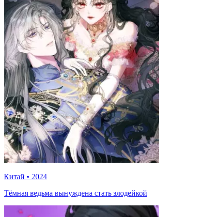
Китай
•
2024
Тёмная ведьма вынуждена стать злодейкой