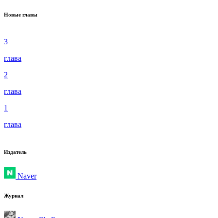
Новые главы
3
глава
2
глава
1
глава
Издатель
Naver
Журнал