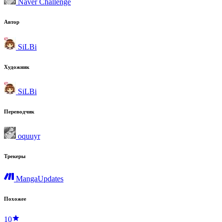
Naver Challenge
Автор
SiLBi
Художник
SiLBi
Переводчик
oquuyr
Трекеры
MangaUpdates
Похожее
10