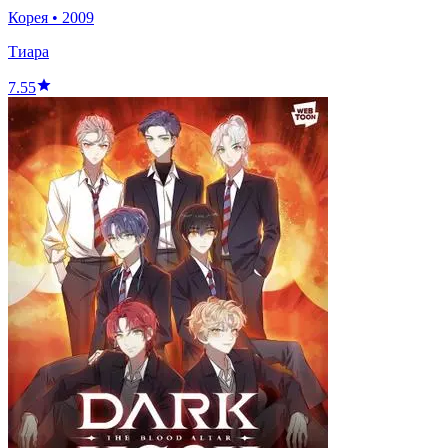
Корея
•
2009
Тиара
7.55