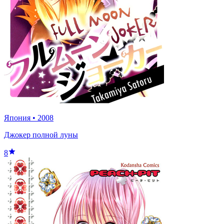
Япония
•
2008
Джокер полной луны
8