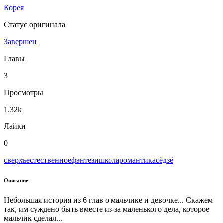
Корея
Статус оригинала
Завершен
Главы
3
Просмотры
1.32k
Лайки
0
сверхъестественное
фэнтези
школа
романтика
сёдзё
Описание
Небольшая история из 6 глав о мальчике и девочке... Скажем
так, им суждено быть вместе из-за маленького дела, которое
мальчик сделал...