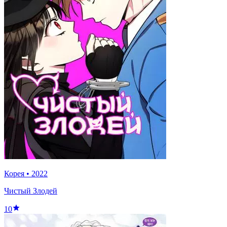
Корея
•
2022
Чистый Злодей
10