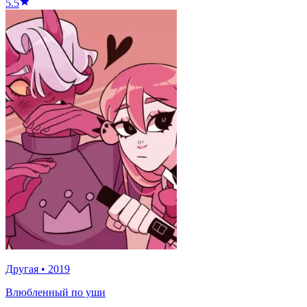
5.5
Другая
•
2019
Влюбленный по уши